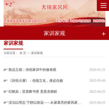
家训家规
家训家规
当前位置：
首 页
->
家训家规
敦品立德：传统家训中的修身观
2026-01-21
《训俭示康》：俭能立名，侈必自败
2025-05-09
纪晓岚：贫莫断书香 贵莫贪贿赃
2025-04-25
淡泊以明志 宁静以致远——从诸葛亮的家风家训探寻修身养德之道
2025-04-25